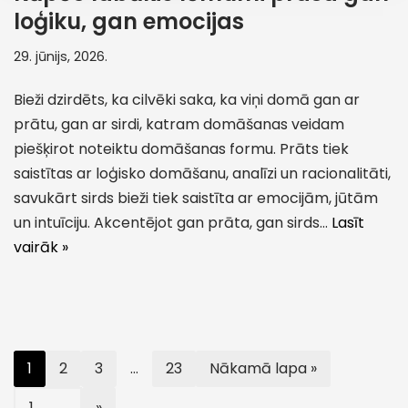
loģiku, gan emocijas
29. jūnijs, 2026.
Bieži dzirdēts, ka cilvēki saka, ka viņi domā gan ar
prātu, gan ar sirdi, katram domāšanas veidam
piešķirot noteiktu domāšanas formu. Prāts tiek
saistītas ar loģisko domāšanu, analīzi un racionalitāti,
savukārt sirds bieži tiek saistīta ar emocijām, jūtām
un intuīciju. Akcentējot gan prāta, gan sirds…
Lasīt
vairāk »
1
2
3
…
23
Nākamā lapa »