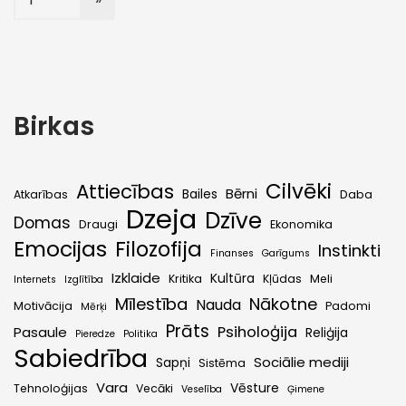
Birkas
Cilvēki
Attiecības
Bērni
Bailes
Atkarības
Daba
Dzeja
Dzīve
Domas
Draugi
Ekonomika
Emocijas
Filozofija
Instinkti
Finanses
Garīgums
Izklaide
Kultūra
Kritika
Kļūdas
Meli
Internets
Izglītība
Mīlestība
Nākotne
Nauda
Motivācija
Padomi
Mērķi
Prāts
Psiholoģija
Pasaule
Reliģija
Pieredze
Politika
Sabiedrība
Sociālie mediji
Sapņi
Sistēma
Vara
Vēsture
Tehnoloģijas
Vecāki
Veselība
Ģimene