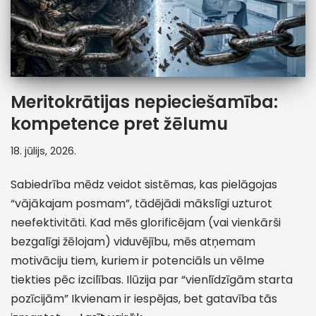
Meritokrātijas nepieciešamība:
kompetence pret žēlumu
18. jūlijs, 2026.
Sabiedrība mēdz veidot sistēmas, kas pielāgojas
“vājākajam posmam”, tādējādi mākslīgi uzturot
neefektivitāti. Kad mēs glorificējam (vai vienkārši
bezgalīgi žēlojam) viduvējību, mēs atņemam
motivāciju tiem, kuriem ir potenciāls un vēlme
tiekties pēc izcilības. Ilūzija par “vienlīdzīgām starta
pozīcijām” Ikvienam ir iespējas, bet gatavība tās