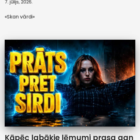
7. jūlijs, 2026.
«Skan vārdi»
Kāpēc labākie lēmumi prasa gan