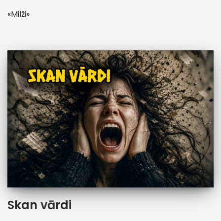
«Milži»
Skan vārdi