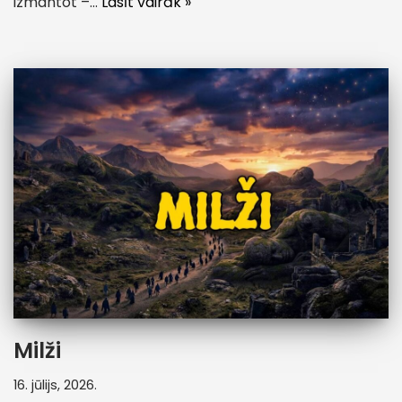
izmantot –…
Lasīt vairāk »
Milži
16. jūlijs, 2026.