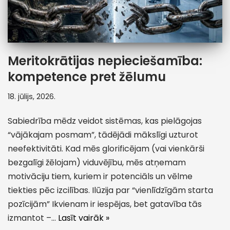
Meritokrātijas nepieciešamība:
kompetence pret žēlumu
18. jūlijs, 2026.
Sabiedrība mēdz veidot sistēmas, kas pielāgojas
“vājākajam posmam”, tādējādi mākslīgi uzturot
neefektivitāti. Kad mēs glorificējam (vai vienkārši
bezgalīgi žēlojam) viduvējību, mēs atņemam
motivāciju tiem, kuriem ir potenciāls un vēlme
tiekties pēc izcilības. Ilūzija par “vienlīdzīgām starta
pozīcijām” Ikvienam ir iespējas, bet gatavība tās
izmantot –…
Lasīt vairāk »