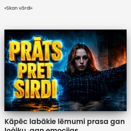
«Skan vārdi»
Kāpēc labākie lēmumi prasa gan
loģiku, gan emocijas