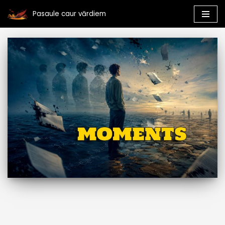
Pasaule caur vārdiem
Skip
to
content