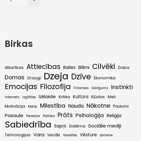
Birkas
Cilvēki
Attiecības
Bērni
Bailes
Atkarības
Daba
Dzeja
Dzīve
Domas
Draugi
Ekonomika
Emocijas
Filozofija
Instinkti
Finanses
Garīgums
Izklaide
Kultūra
Kritika
Kļūdas
Meli
Internets
Izglītība
Mīlestība
Nākotne
Nauda
Motivācija
Padomi
Mērķi
Prāts
Psiholoģija
Pasaule
Reliģija
Pieredze
Politika
Sabiedrība
Sociālie mediji
Sapņi
Sistēma
Vara
Vēsture
Tehnoloģijas
Vecāki
Veselība
Ģimene