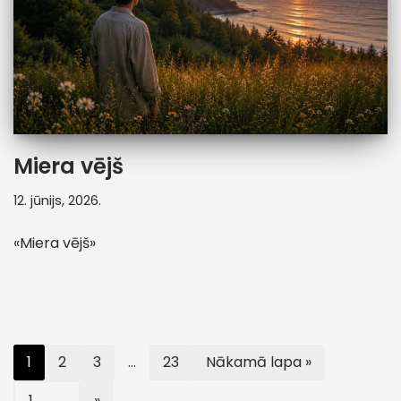
Miera vējš
12. jūnijs, 2026.
«Miera vējš»
1
2
3
…
23
Nākamā lapa »