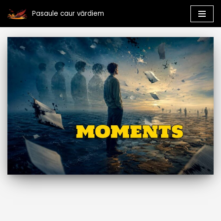
Pasaule caur vārdiem
Skip
to
content