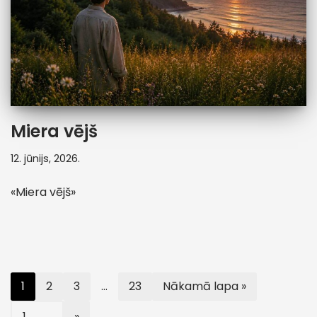
Miera vējš
12. jūnijs, 2026.
«Miera vējš»
1
2
3
…
23
Nākamā lapa »