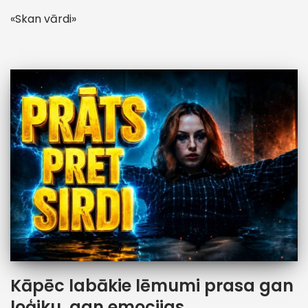
«Skan vārdi»
Kāpēc labākie lēmumi prasa gan
loģiku, gan emocijas