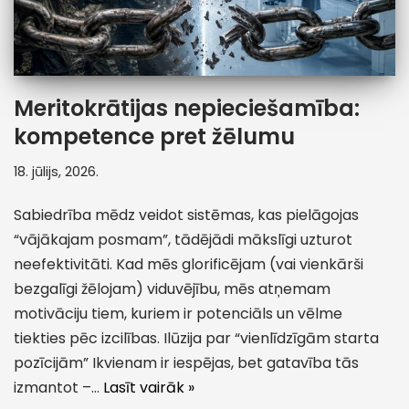
Meritokrātijas nepieciešamība:
kompetence pret žēlumu
18. jūlijs, 2026.
Sabiedrība mēdz veidot sistēmas, kas pielāgojas
“vājākajam posmam”, tādējādi mākslīgi uzturot
neefektivitāti. Kad mēs glorificējam (vai vienkārši
bezgalīgi žēlojam) viduvējību, mēs atņemam
motivāciju tiem, kuriem ir potenciāls un vēlme
tiekties pēc izcilības. Ilūzija par “vienlīdzīgām starta
pozīcijām” Ikvienam ir iespējas, bet gatavība tās
izmantot –…
Lasīt vairāk »