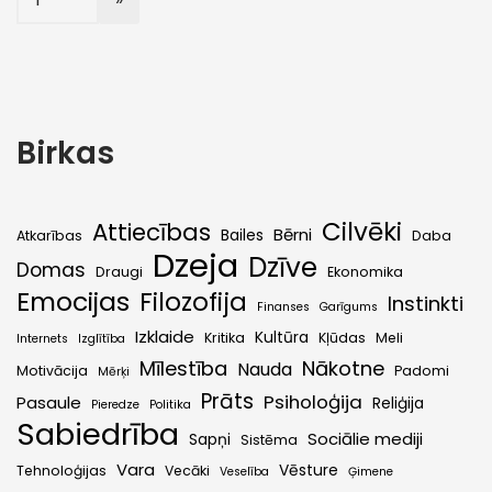
Birkas
Cilvēki
Attiecības
Bērni
Bailes
Atkarības
Daba
Dzeja
Dzīve
Domas
Draugi
Ekonomika
Emocijas
Filozofija
Instinkti
Finanses
Garīgums
Izklaide
Kultūra
Kritika
Kļūdas
Meli
Internets
Izglītība
Mīlestība
Nākotne
Nauda
Motivācija
Padomi
Mērķi
Prāts
Psiholoģija
Pasaule
Reliģija
Pieredze
Politika
Sabiedrība
Sociālie mediji
Sapņi
Sistēma
Vara
Vēsture
Tehnoloģijas
Vecāki
Veselība
Ģimene