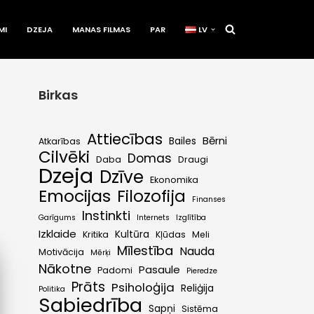
MI
DZEJA
MANAS FILMAS
PAR
LV
Birkas
Attiecības
Bērni
Bailes
Atkarības
Cilvēki
Domas
Daba
Draugi
Dzeja
Dzīve
Ekonomika
Emocijas
Filozofija
Finanses
Instinkti
Garīgums
Internets
Izglītība
Izklaide
Kultūra
Kritika
Kļūdas
Meli
Mīlestība
Nauda
Motivācija
Mērķi
Nākotne
Pasaule
Padomi
Pieredze
Prāts
Psiholoģija
Reliģija
Politika
Sabiedrība
Sapņi
Sistēma