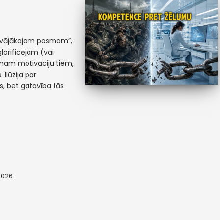
 “vājākajam posmam”,
glorificējam (vai
emam motivāciju tiem,
 Ilūzija par
as, bet gatavība tās
 2026.