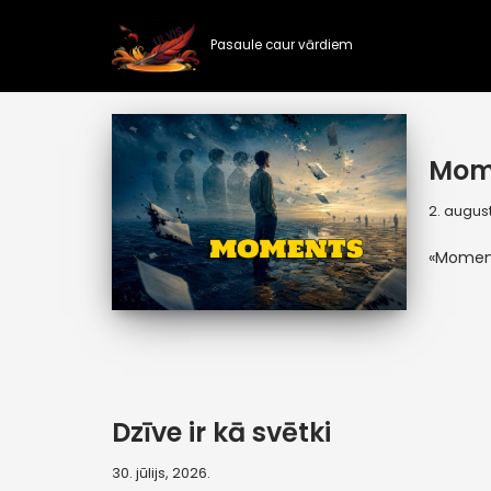
Pasaule caur vārdiem
Skip
to
content
Mom
2. august
«Momen
Dzīve ir kā svētki
30. jūlijs, 2026.