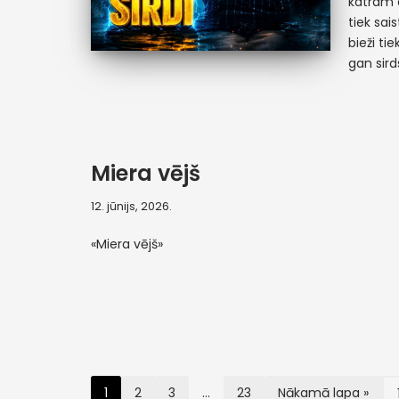
katram 
tiek sai
bieži ti
gan sir
Miera vējš
12. jūnijs, 2026.
«Miera vējš»
1
2
3
…
23
Nākamā lapa »