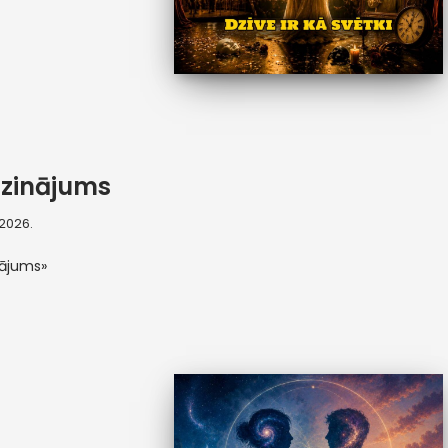
zinājums
, 2026.
nājums»