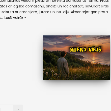
domāšanas veidam piešķirot noteiktu domāšanas formu. Prāts
stītas ar loģisko domāšanu, analīzi un racionalitāti, savukārt sirds
ek saistīta ar emocijām, jūtām un intuīciju. Akcentējot gan prāta,
ds…
Lasīt vairāk »