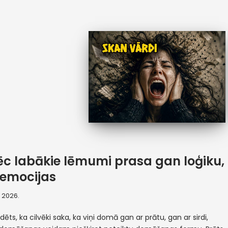
c labākie lēmumi prasa gan loģiku,
emocijas
, 2026.
irdēts, ka cilvēki saka, ka viņi domā gan ar prātu, gan ar sirdi,