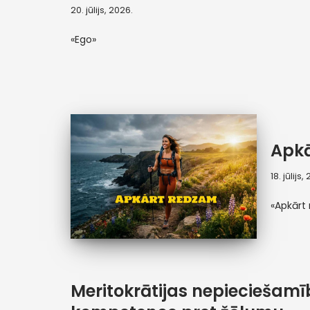
20. jūlijs, 2026.
«Ego»
Apk
18. jūlijs,
«Apkārt
Meritokrātijas nepieciešamī