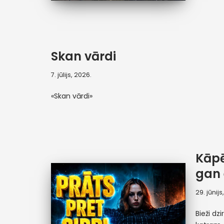
Skan vārdi
7. jūlijs, 2026.
«Skan vārdi»
Kāpē
gan 
29. jūnijs
Bieži dz