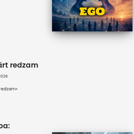
ārt redzam
 2026.
 redzam»
ba: