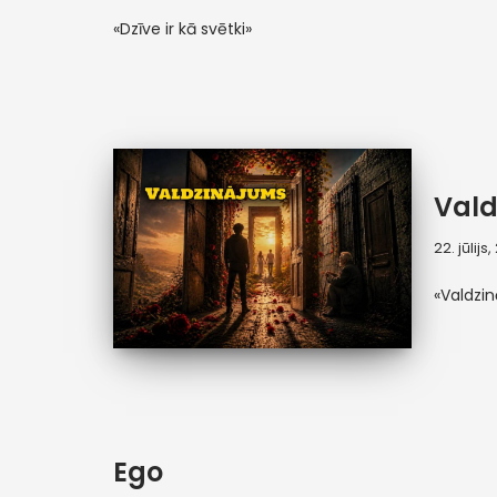
«Dzīve ir kā svētki»
Vald
22. jūlijs
«Valdzi
Ego