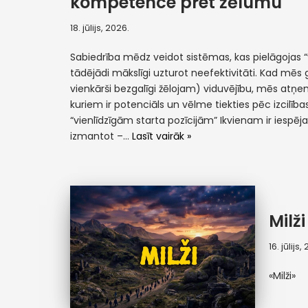
kompetence pret žēlumu
18. jūlijs, 2026.
Sabiedrība mēdz veidot sistēmas, kas pielāgojas
tādējādi mākslīgi uzturot neefektivitāti. Kad mēs 
vienkārši bezgalīgi žēlojam) viduvējību, mēs atņ
kuriem ir potenciāls un vēlme tiekties pēc izcilības.
“vienlīdzīgām starta pozīcijām” Ikvienam ir iespēj
izmantot –…
Lasīt vairāk »
Milži
16. jūlijs,
«Milži»