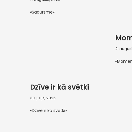
«Sadursme»
Mom
2. august
«Momen
Dzīve ir kā svētki
30. jūlijs, 2026.
«Dzīve ir kā svētki»