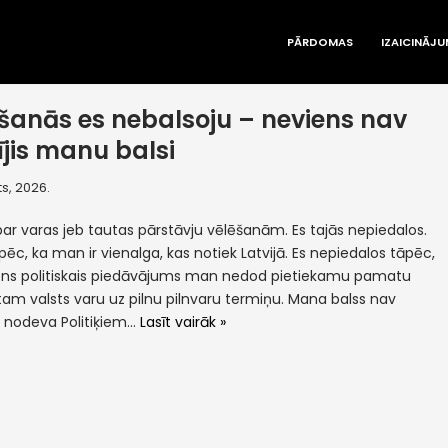
PĀRDOMAS
IZAICINĀJU
šanās es nebalsoju – neviens nav
ījis manu balsi
s, 2026.
par varas jeb tautas pārstāvju vēlēšanām. Es tajās nepiedalos.
pēc, ka man ir vienalga, kas notiek Latvijā. Es nepiedalos tāpēc,
ens politiskais piedāvājums man nedod pietiekamu pamatu
tam valsts varu uz pilnu pilnvaru termiņu. Mana balss nav
a nodeva Politiķiem…
Lasīt vairāk »