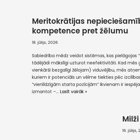
Meritokrātijas nepieciešamī
kompetence pret žēlumu
18. jūlijs, 2026.
Sabiedrība mēdz veidot sistēmas, kas pielāgojas
tādējādi mākslīgi uzturot neefektivitāti. Kad mēs 
vienkārši bezgalīgi žēlojam) viduvējību, mēs atņ
kuriem ir potenciāls un vēlme tiekties pēc izcilības.
“vienlīdzīgām starta pozīcijām” Ikvienam ir iespēj
izmantot –…
Lasīt vairāk »
Milži
16. jūlijs,