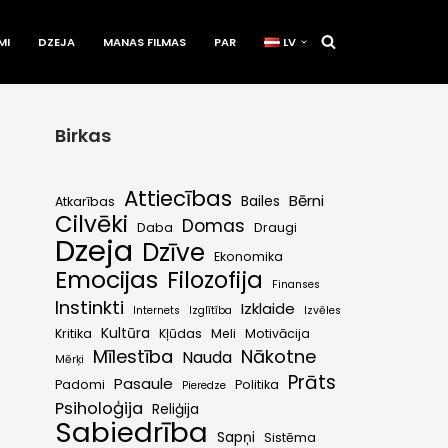
MI
DZEJA
MANAS FILMAS
PAR
LV
Birkas
Attiecības
Bērni
Bailes
Atkarības
Cilvēki
Domas
Daba
Draugi
Dzeja
Dzīve
Ekonomika
Emocijas
Filozofija
Finanses
Instinkti
Izklaide
Internets
Izglītība
Izvēles
Kultūra
Kritika
Kļūdas
Meli
Motivācija
Mīlestība
Nākotne
Nauda
Mērķi
Prāts
Pasaule
Padomi
Politika
Pieredze
Psiholoģija
Reliģija
Sabiedrība
Sapņi
Sistēma