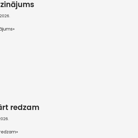
zinājums
, 2026.
nājums»
ārt redzam
 2026.
 redzam»