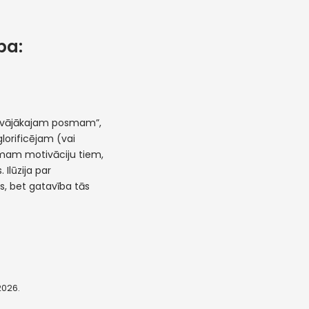
ba:
 “vājākajam posmam”,
glorificējam (vai
emam motivāciju tiem,
 Ilūzija par
as, bet gatavība tās
 2026.