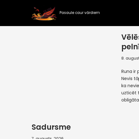
Pasaule caur vārdiem
Skip
to
content
Vēlē
peln
8. august
Runa ir 
Nevis tā
ka nevi
uzticēt 
obligāt
Sadursme
7. augusts, 2026.