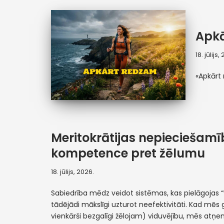
Apk
18. jūlijs,
«Apkārt
Meritokrātijas nepieciešamī
kompetence pret žēlumu
18. jūlijs, 2026.
Sabiedrība mēdz veidot sistēmas, kas pielāgojas
tādējādi mākslīgi uzturot neefektivitāti. Kad mēs 
vienkārši bezgalīgi žēlojam) viduvējību, mēs atņ