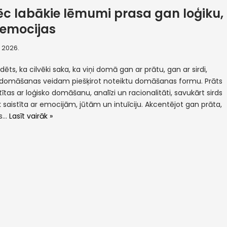
c labākie lēmumi prasa gan loģiku,
emocijas
, 2026.
irdēts, ka cilvēki saka, ka viņi domā gan ar prātu, gan ar sirdi,
domāšanas veidam piešķirot noteiktu domāšanas formu. Prāts
stītas ar loģisko domāšanu, analīzi un racionalitāti, savukārt sirds
ek saistīta ar emocijām, jūtām un intuīciju. Akcentējot gan prāta,
ds…
Lasīt vairāk »