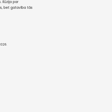
 Ilūzija par
as, bet gatavība tās
 2026.