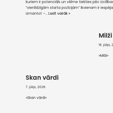
kuriem ir potenciāls un vēlme tiekties pēc izcilības.
“vienlīdzīgām starta pozīcijām” Ikvienam ir iespēj
izmantot –…
Lasīt vairāk »
Milži
16. jūlijs,
«Milži»
Skan vārdi
7. jūlijs, 2026.
«Skan vārdi»