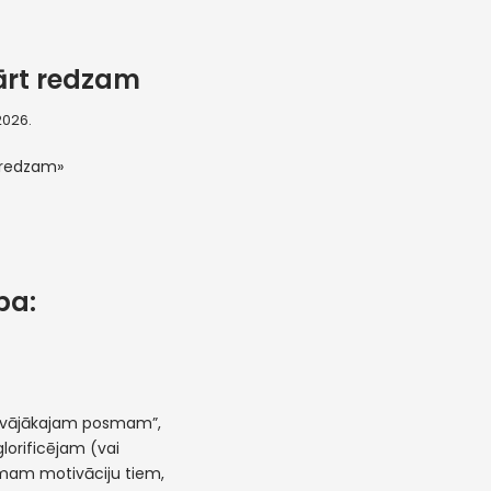
ārt redzam
 2026.
 redzam»
ba:
 “vājākajam posmam”,
glorificējam (vai
emam motivāciju tiem,