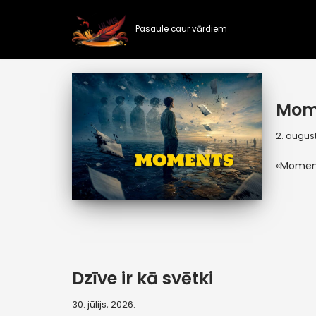
Pasaule caur vārdiem
Skip
to
content
Mom
2. august
«Momen
Dzīve ir kā svētki
30. jūlijs, 2026.