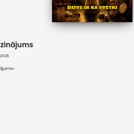
zinājums
, 2026.
nājums»