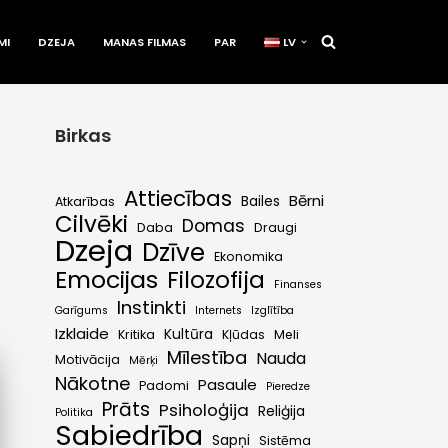
MI
DZEJA
MANAS FILMAS
PAR
LV
Birkas
Attiecības
Bērni
Bailes
Atkarības
Cilvēki
Domas
Daba
Draugi
Dzeja
Dzīve
Ekonomika
Emocijas
Filozofija
Finanses
Instinkti
Garīgums
Internets
Izglītība
Izklaide
Kultūra
Kritika
Kļūdas
Meli
Mīlestība
Nauda
Motivācija
Mērķi
Nākotne
Pasaule
Padomi
Pieredze
Prāts
Psiholoģija
Reliģija
Politika
Sabiedrība
Sapņi
Sistēma