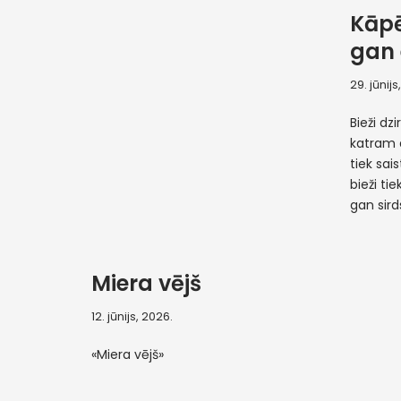
Kāpē
gan 
29. jūnijs
Bieži dz
katram 
tiek sai
bieži ti
gan sir
Miera vējš
12. jūnijs, 2026.
«Miera vējš»