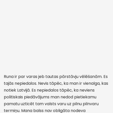
Runa ir par varas jeb tautas pārstāvju vēlēšanām. Es
tajās nepiedalos. Nevis tāpēc, ka man ir vienalga, kas
notiek Latvijā. Es nepiedalos tāpēc, ka neviens
politiskais piedāvājums man nedod pietiekamu
pamatu uzticēt tam valsts varu uz pilnu pilnvaru
termiņu. Mana balss nav obligāta nodeva