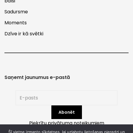
balsi
Sadursme
Moments
Dzīve ir kā svētki
Saņemt jaunumus e-pastā
Piekrītu privātuma noteikumiem
Šī vietne izmanto sīkdatnes, lai uzlabotu lietošanas pieredzi un