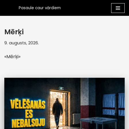
Pasaule caur vārdiem
Skip
to
Mērķi
content
9. augusts, 2026.
«Mērķi»