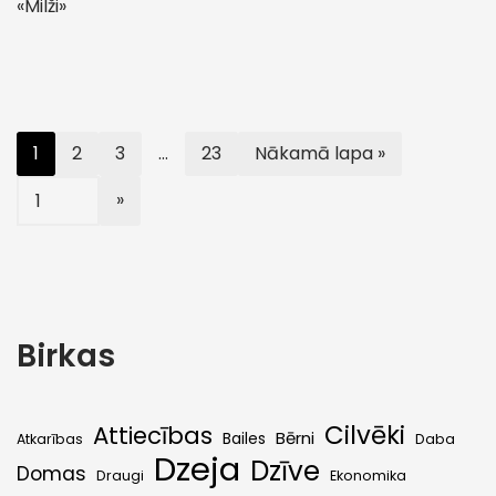
«Milži»
1
2
3
…
23
Nākamā lapa »
Birkas
Cilvēki
Attiecības
Bērni
Bailes
Atkarības
Daba
Dzeja
Dzīve
Domas
Draugi
Ekonomika