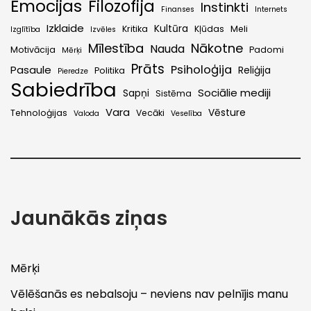
Emocijas
Filozofija
Instinkti
Finanses
Internets
Izklaide
Kultūra
Kritika
Kļūdas
Meli
Izglītība
Izvēles
Mīlestība
Nākotne
Nauda
Motivācija
Padomi
Mērķi
Prāts
Psiholoģija
Pasaule
Reliģija
Politika
Pieredze
Sabiedrība
Sociālie mediji
Sapņi
Sistēma
Vara
Vēsture
Tehnoloģijas
Vecāki
Valoda
Veselība
Jaunākās ziņas
Mērķi
Vēlēšanās es nebalsoju – neviens nav pelnījis manu