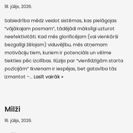
18. jūlijs, 2026.
Sabiedrība mēdz veidot sistēmas, kas pielāgojas
“vājākajam posmam”, tādējādi mākslīgi uzturot
neefektivitāti. Kad mēs glorificējam (vai vienkārši
bezgalīgi žēlojam) viduvējību, mēs atņemam
motivāciju tiem, kuriem ir potenciāls un vēlme
tiekties pēc izcilības. Ilūzija par “vienlīdzīgām starta
pozīcijām” Ikvienam ir iespējas, bet gatavība tās
izmantot –…
Lasīt vairāk »
Milži
16. jūlijs, 2026.