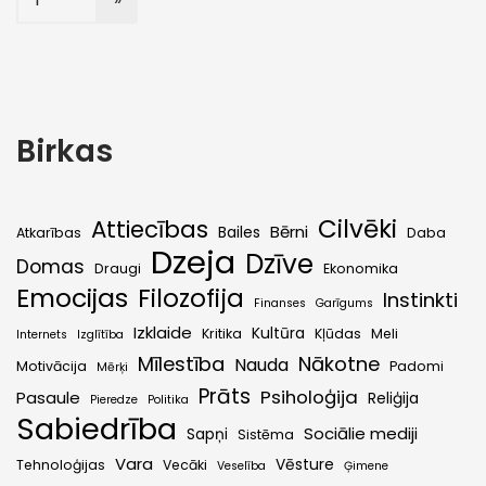
Birkas
Cilvēki
Attiecības
Bērni
Bailes
Atkarības
Daba
Dzeja
Dzīve
Domas
Draugi
Ekonomika
Emocijas
Filozofija
Instinkti
Finanses
Garīgums
Izklaide
Kultūra
Kritika
Kļūdas
Meli
Internets
Izglītība
Mīlestība
Nākotne
Nauda
Motivācija
Padomi
Mērķi
Prāts
Psiholoģija
Pasaule
Reliģija
Pieredze
Politika
Sabiedrība
Sociālie mediji
Sapņi
Sistēma
Vara
Vēsture
Tehnoloģijas
Vecāki
Veselība
Ģimene