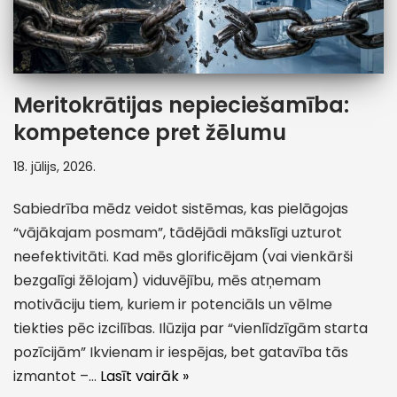
Meritokrātijas nepieciešamība:
kompetence pret žēlumu
18. jūlijs, 2026.
Sabiedrība mēdz veidot sistēmas, kas pielāgojas
“vājākajam posmam”, tādējādi mākslīgi uzturot
neefektivitāti. Kad mēs glorificējam (vai vienkārši
bezgalīgi žēlojam) viduvējību, mēs atņemam
motivāciju tiem, kuriem ir potenciāls un vēlme
tiekties pēc izcilības. Ilūzija par “vienlīdzīgām starta
pozīcijām” Ikvienam ir iespējas, bet gatavība tās
izmantot –…
Lasīt vairāk »