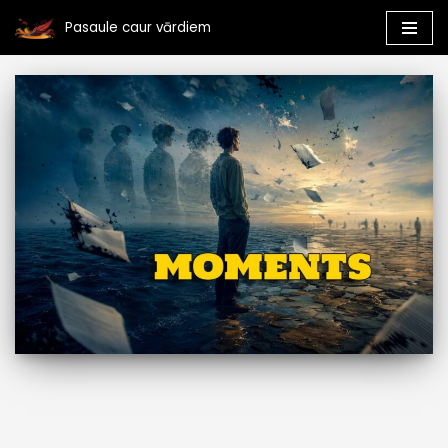
Pasaule caur vārdiem
Skip
to
content