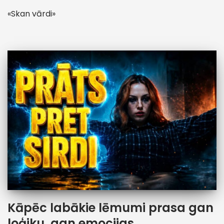
«Skan vārdi»
Kāpēc labākie lēmumi prasa gan
loģiku, gan emocijas