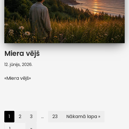
Miera vējš
12. jūnijs, 2026.
«Miera vējš»
1
2
3
…
23
Nākamā lapa »