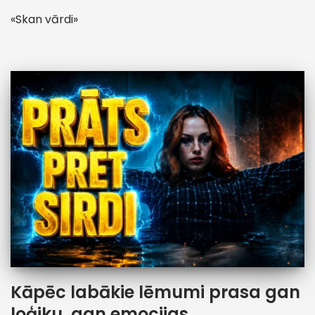
«Skan vārdi»
Kāpēc labākie lēmumi prasa gan
loģiku, gan emocijas