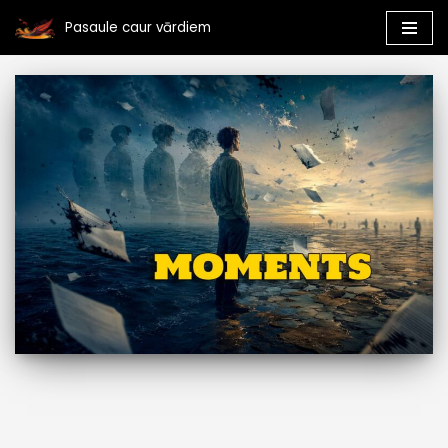
Pasaule caur vārdiem
Skip
to
content