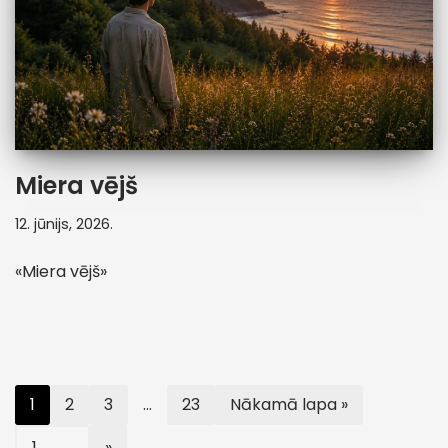
Miera vējš
12. jūnijs, 2026.
«Miera vējš»
1
2
3
…
23
Nākamā lapa »