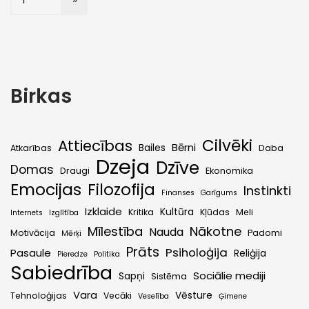
Birkas
Cilvēki
Attiecības
Bērni
Bailes
Atkarības
Daba
Dzeja
Dzīve
Domas
Draugi
Ekonomika
Emocijas
Filozofija
Instinkti
Finanses
Garīgums
Izklaide
Kultūra
Kritika
Kļūdas
Meli
Internets
Izglītība
Mīlestība
Nākotne
Nauda
Motivācija
Padomi
Mērķi
Prāts
Psiholoģija
Pasaule
Reliģija
Pieredze
Politika
Sabiedrība
Sociālie mediji
Sapņi
Sistēma
Vara
Vēsture
Tehnoloģijas
Vecāki
Veselība
Ģimene