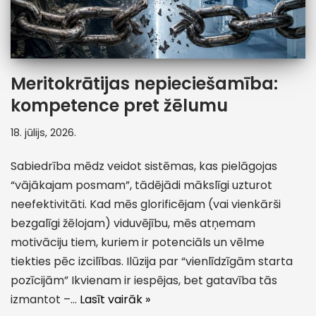
Meritokrātijas nepieciešamība:
kompetence pret žēlumu
18. jūlijs, 2026.
Sabiedrība mēdz veidot sistēmas, kas pielāgojas
“vājākajam posmam”, tādējādi mākslīgi uzturot
neefektivitāti. Kad mēs glorificējam (vai vienkārši
bezgalīgi žēlojam) viduvējību, mēs atņemam
motivāciju tiem, kuriem ir potenciāls un vēlme
tiekties pēc izcilības. Ilūzija par “vienlīdzīgām starta
pozīcijām” Ikvienam ir iespējas, bet gatavība tās
izmantot –…
Lasīt vairāk »