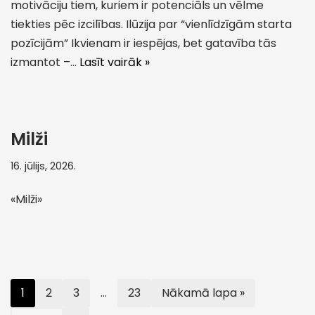
motivāciju tiem, kuriem ir potenciāls un vēlme
tiekties pēc izcilības. Ilūzija par “vienlīdzīgām starta
pozīcijām” Ikvienam ir iespējas, bet gatavība tās
izmantot –…
Lasīt vairāk »
Milži
16. jūlijs, 2026.
«Milži»
1
2
3
…
23
Nākamā lapa »