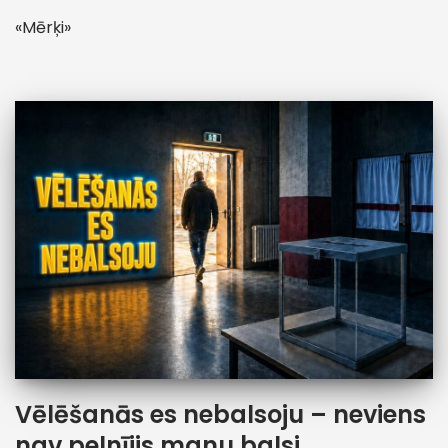
«Mērķi»
Vēlēšanās es nebalsoju – neviens
nav pelnījis manu balsi