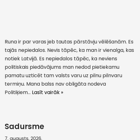
Runa ir par varas jeb tautas pārstāvju vēlēšanām. Es
tajās nepiedalos. Nevis tāpēc, ka man ir vienalga, kas
notiek Latvijā. Es nepiedalos tāpēc, ka neviens
politiskais piedāvājums man nedod pietiekamu
pamatu uzticēt tam valsts varu uz pilnu pilnvaru
termiņu. Mana balss nav obligāta nodeva
Politiķiem…
Lasīt vairāk »
Sadursme
7. augusts, 2026.