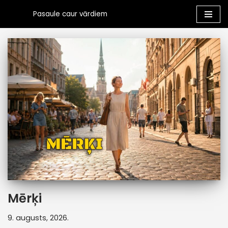
Pasaule caur vārdiem
Skip
to
content
Mērķi
9. augusts, 2026.