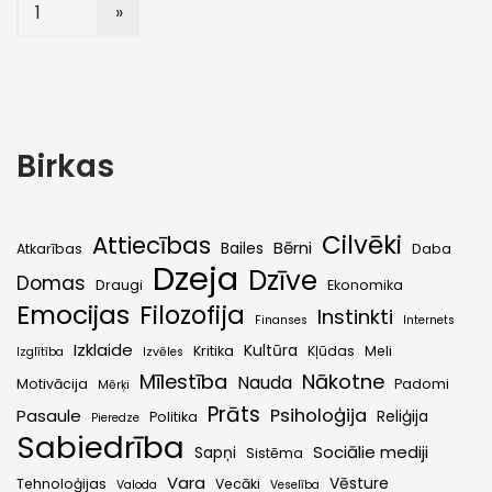
Birkas
Cilvēki
Attiecības
Bērni
Bailes
Atkarības
Daba
Dzeja
Dzīve
Domas
Draugi
Ekonomika
Emocijas
Filozofija
Instinkti
Finanses
Internets
Izklaide
Kultūra
Kritika
Kļūdas
Meli
Izglītība
Izvēles
Mīlestība
Nākotne
Nauda
Motivācija
Padomi
Mērķi
Prāts
Psiholoģija
Pasaule
Reliģija
Politika
Pieredze
Sabiedrība
Sociālie mediji
Sapņi
Sistēma
Vara
Vēsture
Tehnoloģijas
Vecāki
Valoda
Veselība