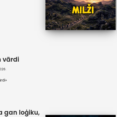
 vārdi
2026.
rdi»
 gan loģiku,