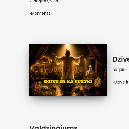
2. augusts, 2026.
«Moments»
Dzīve
30. jūlijs
«Dzīve ir
Valdzinājums