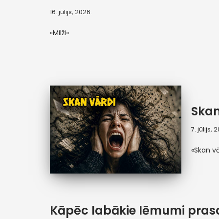
16. jūlijs, 2026.
«Milži»
Skan
7. jūlijs, 
«Skan vā
Kāpēc labākie lēmumi prasa