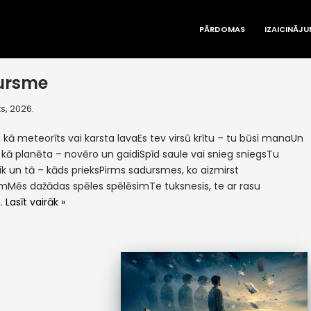
PĀRDOMAS
IZAICINĀJU
ursme
s, 2026.
kā meteorīts vai karsta lavaEs tev virsū krītu – tu būsi manaUn
kā planēta – novēro un gaidiSpīd saule vai snieg sniegsTu
 tik un tā – kāds prieksPirms sadursmes, ko aizmirst
mMēs dažādas spēles spēlēsimTe tuksnesis, te ar rasu
e…
Lasīt vairāk »