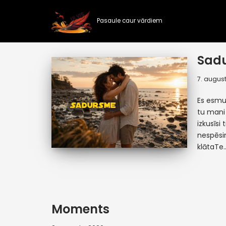
Pasaule caur vārdiem
Skip
to
content
Sad
7. august
Es esmu 
tu mani 
izkusīsi
nespēsi
klātaT
Moments