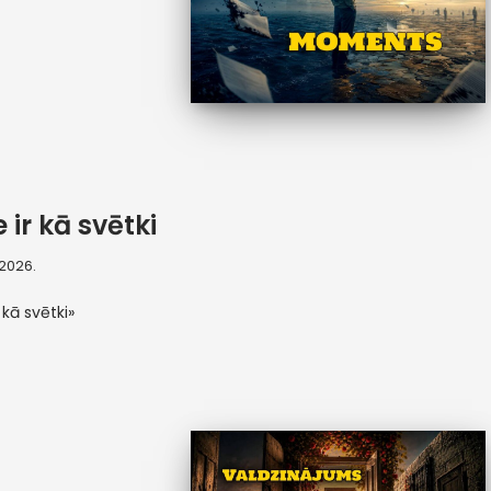
 ir kā svētki
, 2026.
 kā svētki»