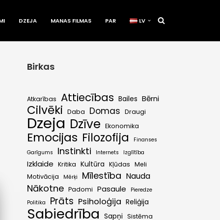
MI
DZEJA
MANAS FILMAS
PAR
LV
Birkas
Attiecības
Bērni
Bailes
Atkarības
Cilvēki
Domas
Daba
Draugi
Dzeja
Dzīve
Ekonomika
Emocijas
Filozofija
Finanses
Instinkti
Garīgums
Internets
Izglītība
Izklaide
Kultūra
Kritika
Kļūdas
Meli
Mīlestība
Nauda
Motivācija
Mērķi
Nākotne
Pasaule
Padomi
Pieredze
Prāts
Psiholoģija
Reliģija
Politika
Sabiedrība
Sapņi
Sistēma