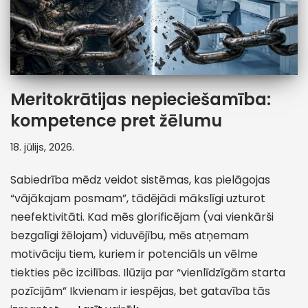
Meritokrātijas nepieciešamība:
kompetence pret žēlumu
18. jūlijs, 2026.
Sabiedrība mēdz veidot sistēmas, kas pielāgojas
“vājākajam posmam”, tādējādi mākslīgi uzturot
neefektivitāti. Kad mēs glorificējam (vai vienkārši
bezgalīgi žēlojam) viduvējību, mēs atņemam
motivāciju tiem, kuriem ir potenciāls un vēlme
tiekties pēc izcilības. Ilūzija par “vienlīdzīgām starta
pozīcijām” Ikvienam ir iespējas, bet gatavība tās