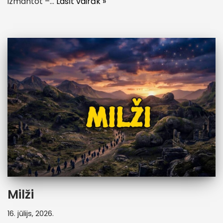
izmantot –…
Lasīt vairāk »
Milži
16. jūlijs, 2026.