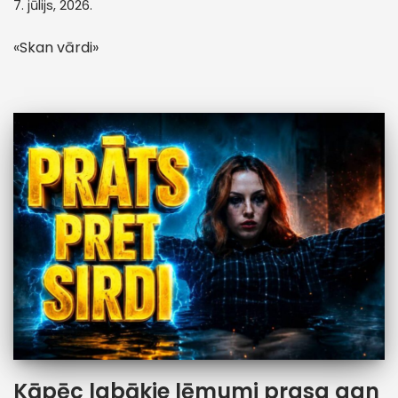
7. jūlijs, 2026.
«Skan vārdi»
Kāpēc labākie lēmumi prasa gan