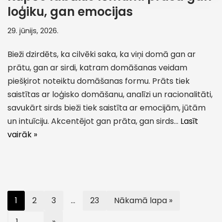
loģiku, gan emocijas
29. jūnijs, 2026.
Bieži dzirdēts, ka cilvēki saka, ka viņi domā gan ar
prātu, gan ar sirdi, katram domāšanas veidam
piešķirot noteiktu domāšanas formu. Prāts tiek
saistītas ar loģisko domāšanu, analīzi un racionalitāti,
savukārt sirds bieži tiek saistīta ar emocijām, jūtām
un intuīciju. Akcentējot gan prāta, gan sirds…
Lasīt
vairāk »
1
2
3
…
23
Nākamā lapa »