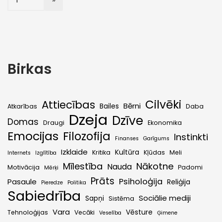
Birkas
Cilvēki
Attiecības
Bērni
Bailes
Atkarības
Daba
Dzeja
Dzīve
Domas
Draugi
Ekonomika
Emocijas
Filozofija
Instinkti
Finanses
Garīgums
Izklaide
Kultūra
Kritika
Kļūdas
Meli
Internets
Izglītība
Mīlestība
Nākotne
Nauda
Motivācija
Padomi
Mērķi
Prāts
Psiholoģija
Pasaule
Reliģija
Pieredze
Politika
Sabiedrība
Sociālie mediji
Sapņi
Sistēma
Vara
Vēsture
Tehnoloģijas
Vecāki
Veselība
Ģimene