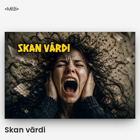
«Milži»
Skan vārdi