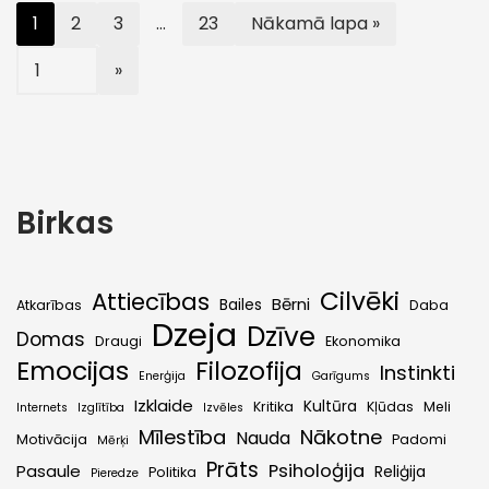
1
2
3
…
23
Nākamā lapa »
Birkas
Cilvēki
Attiecības
Bērni
Bailes
Atkarības
Daba
Dzeja
Dzīve
Domas
Draugi
Ekonomika
Emocijas
Filozofija
Instinkti
Enerģija
Garīgums
Izklaide
Kultūra
Kritika
Kļūdas
Meli
Internets
Izglītība
Izvēles
Mīlestība
Nākotne
Nauda
Motivācija
Padomi
Mērķi
Prāts
Psiholoģija
Pasaule
Reliģija
Politika
Pieredze