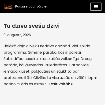
Pasaule caur vārdiem
Skip
to
Tu dzīvo svešu dzīvi
content
9. augusts, 2026.
Lielākā daļa cilvēku nedzīvo apzināti. Viņi izpilda
programmu. Ģimene pasaka, kas ir pareizi.
Sabiedrība nosaka, kas skaitās veiksmīgs. Draugi
parāda, kā jāuzvedas, lai iederētos. Darba vide
iemāca klusēt, pakļauties un saukt to par
profesionalitāti. Cilvēks to visu uzsūc un vēlāk lepni
paziņo: “Tāds es esmu.”…
Lasīt vairāk »