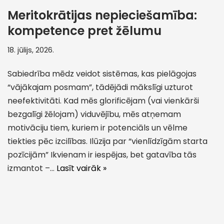
Meritokrātijas nepieciešamība:
kompetence pret žēlumu
18. jūlijs, 2026.
Sabiedrība mēdz veidot sistēmas, kas pielāgojas
“vājākajam posmam”, tādējādi mākslīgi uzturot
neefektivitāti. Kad mēs glorificējam (vai vienkārši
bezgalīgi žēlojam) viduvējību, mēs atņemam
motivāciju tiem, kuriem ir potenciāls un vēlme
tiekties pēc izcilības. Ilūzija par “vienlīdzīgām starta
pozīcijām” Ikvienam ir iespējas, bet gatavība tās
izmantot –…
Lasīt vairāk »