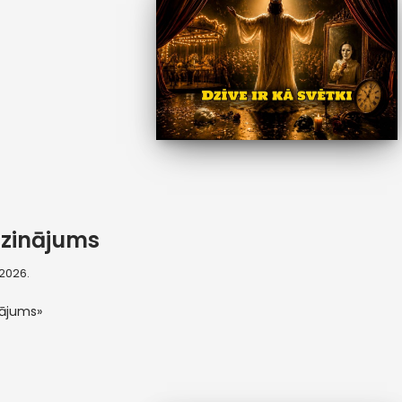
zinājums
, 2026.
nājums»