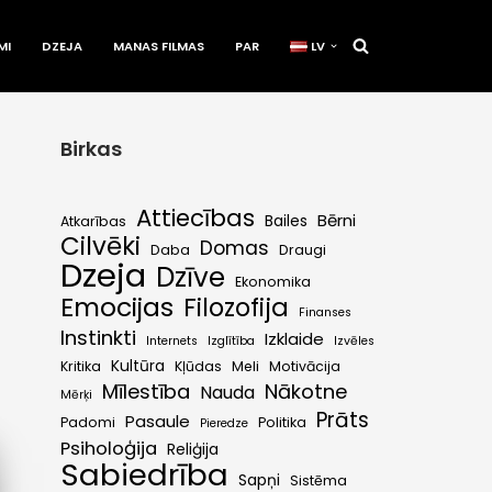
MI
DZEJA
MANAS FILMAS
PAR
LV
Birkas
Attiecības
Bērni
Bailes
Atkarības
Cilvēki
Domas
Daba
Draugi
Dzeja
Dzīve
Ekonomika
Emocijas
Filozofija
Finanses
Instinkti
Izklaide
Internets
Izglītība
Izvēles
Kultūra
Kritika
Kļūdas
Meli
Motivācija
Mīlestība
Nākotne
Nauda
Mērķi
Prāts
Pasaule
Padomi
Politika
Pieredze
Psiholoģija
Reliģija
Sabiedrība
Sapņi
Sistēma