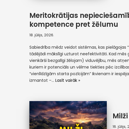
Meritokrātijas nepieciešamī
kompetence pret žēlumu
18. jūlijs, 2026.
Sabiedrība mēdz veidot sistēmas, kas pielāgojas
tādējādi mākslīgi uzturot neefektivitāti. Kad mēs 
vienkārši bezgalīgi žēlojam) viduvējību, mēs atņ
kuriem ir potenciāls un vēlme tiekties pēc izcilības.
“vienlīdzīgām starta pozīcijām” Ikvienam ir iespēj
izmantot –…
Lasīt vairāk »
Milži
16. jūlijs,