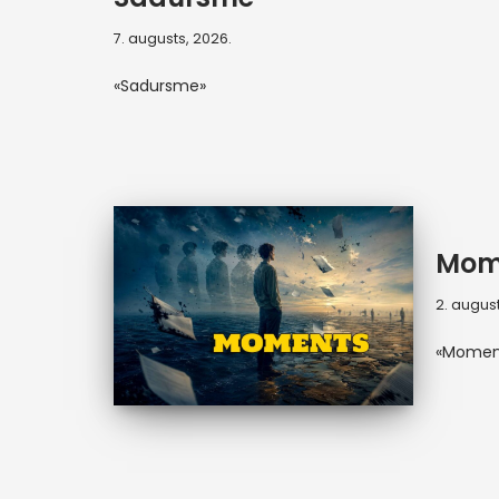
7. augusts, 2026.
«Sadursme»
Mom
2. august
«Momen