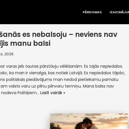
PĀRDOMAS
IZAICINĀJU
šanās es nebalsoju – neviens nav
ījis manu balsi
s, 2026.
par varas jeb tautas pārstāvju vēlēšanām. Es tajās nepiedalos.
pēc, ka man ir vienalga, kas notiek Latvijā. Es nepiedalos tāpēc,
ens politiskais piedāvājums man nedod pietiekamu pamatu
tam valsts varu uz pilnu pilnvaru termiņu. Mana balss nav
a nodeva Politiķiem…
Lasīt vairāk »