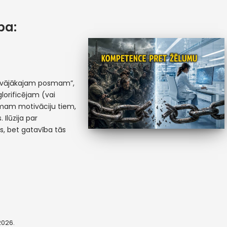
ba:
 “vājākajam posmam”,
glorificējam (vai
emam motivāciju tiem,
 Ilūzija par
as, bet gatavība tās
 2026.