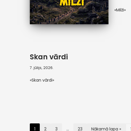
«Milži»
Skan vārdi
7. jūlijs, 2026.
«Skan vārdi»
1
2
3
…
23
Nākamā lapa »