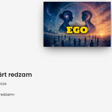
ārt redzam
 2026.
 redzam»